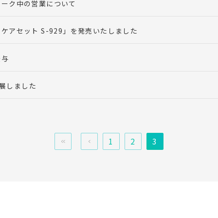
イーク中の営業について
ケアセット S-929」を発売いたしました
授与
に出展しました
最初へ
前へ
1
2
3