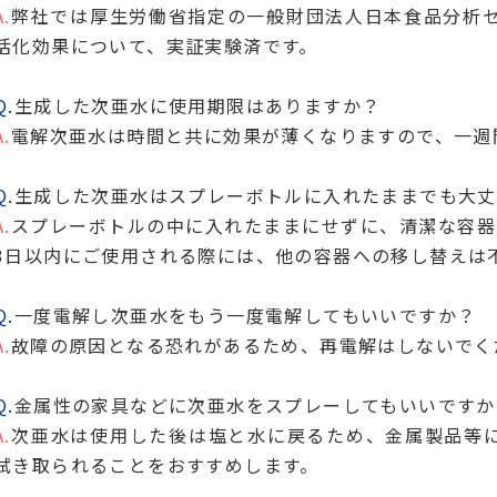
A.
弊社では厚生労働省指定の一般財団法人日本食品分析
活化効果について、実証実験済です。
Q.
生成した次亜水に使用期限はありますか？
A.
電解次亜水は時間と共に効果が薄くなりますので、一週
Q.
生成した次亜水はスプレーボトルに入れたままでも大丈
A.
スプレーボトルの中に入れたままにせずに、清潔な容器
3日以内にご使用される際には、他の容器への移し替えは
Q.
一度電解し次亜水をもう一度電解してもいいですか？
A.
故障の原因となる恐れがあるため、再電解はしないでく
Q.
金属性の家具などに次亜水をスプレーしてもいいですか
A.
次亜水は使用した後は塩と水に戻るため、金属製品等
拭き取られることをおすすめします。