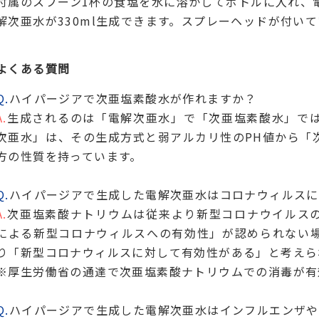
付属のスプーン1杯の食塩を水に溶かしてボトルに入れ、電
解次亜水が330ml生成できます。スプレーヘッドが付い
よくある質問
Q.
ハイパージアで次亜塩素酸水が作れますか？
A.
生成されるのは「電解次亜水」で「次亜塩素酸水」で
次亜水」は、その生成方式と弱アルカリ性のPH値から「
方の性質を持っています。
Q.
ハイパージアで生成した電解次亜水はコロナウィルスに
A.
次亜塩素酸ナトリウムは従来より新型コロナウイルス
による新型コロナウィルスへの有効性」が認められない
り「新型コロナウィルスに対して有効性がある」と考えら
※厚生労働省の通達で次亜塩素酸ナトリウムでの消毒が有
Q.
ハイパージアで生成した電解次亜水はインフルエンザや