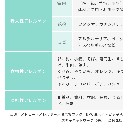
室内
（綿、絹、羊毛、羽毛）
建材に使用される化学物質
吸入性アレルゲン
花粉
ブタクサ、カナムグラ、
アルテルナリア、ペニシ
カビ
アスペルギルスなど
卵、乳、小麦、そば、落花生、えび
ば、牛肉、鶏肉、
食物性アレルゲン
くるみ、やまいも、オレンジ、キウ
ゼラチン、
あわび、まつたけ、ごま、カシュー
化粧品、塗料、衣服、金属、うるし
接触性アレルゲン
ド、洗剤
※出典『アトピー・アレルギー克服応援ブック』NPO法人アトピッ子地
球の子ネットワーク（著） 金岡出版