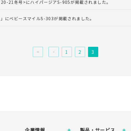
 <2020-21冬号>にハイパージアS-905が掲載されました。
春号」にベビースマイルS-303が掲載されました。
最初へ
前へ
1
2
3
企業情報
製品・サービス